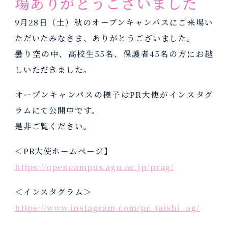
場ありがとうございました
専攻科(口腔保健学専攻)
IR・キャリアサポート室
基本方針3つのポリシー
課外活動
受験生向けQ&A
9月28日（土）秋のオープンキャンパスにご来場い
専攻科について
IR・キャリアサポート室
ただいたみなさま、ありがとうございました。
沿革・概要
国民年金学生納付特例申請
専攻科
入試情報
曇り空の中、高校生55名、保護者45名の方にお越
就職実績
学生相談室
あゆみ
しいただきました。
アドミッションポリシー
アパート・下宿の紹介
歴代学長一覧
就職実績
オープンキャンパスの様子はPR大使がインスタグ
入試要項
キャンパス紹介
ラムにて公開中です。
教務関連
進学
是非ご覧ください。
交通アクセス
授業
進学
＜PR大使ホームページ】
試験
交通アクセス
https://opencampus.agu.ac.jp/prag/
成績
情報公開
＜インスタグラム＞
進級・卒業
https://www.instagram.com/pr_taishi_ag/
情報公開