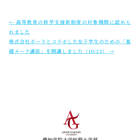
各種証明書発行
教員一覧
証明書一覧
自己点検・評価
←
高等教育の修学支援新制度の対象機関に認めら
願書・届出一覧
れました
IR情報公開
株式会社ポーラとコラボした女子学生のための「基
在学生の方
礎メーク講座」を開講しました（10/23）
→
IR・キャリアサポート室
卒業生の方
IR情報公開
研究支援
研究の適正な推進について
科学研究費助成事業
愛知学院大学短
関連規程等