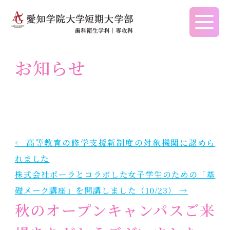
愛知学院大学短期大学
お知らせ
挨拶
歯科衛生学科
学生生活サポート
歯科衛生学科
就職支援活動
学長挨拶
学科の特色
WebCampus
アドミッションポリシー
就職支援
←
高等教育の修学支援新制度の対象機関に認めら
学科長挨拶
歯科衛生士の役割
連絡手段
入試要項
就職活動の手順
れました
歯科衛生士への道
学納金・学籍
入学検定料
求人NAVI(学内用)
建学の精神・教育理念
株式会社ポーラとコラボした女子学生のための「基
コンセプト
奨学金
新入生特待生制度
求人NAVI(学外用）
礎メーク講座」を開講しました（10/23）
→
建学の精神・教育理念
秋のオープンキャンパスご来
取得できる資格
通学・学割
学費
就職内定後について
教育研究上の目的
福利厚生
高等教育修学支援新制度