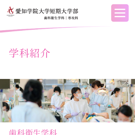
愛知学院大学短期大学
学科紹介
挨拶
歯科衛生学科
学生生活サポート
歯科衛生学科
就職支援活動
学長挨拶
学科の特色
新型コロナウイルス感染症対策支援
アドミッションポリシー
就職支援
学科長挨拶
歯科衛生士の役割
WebCampus
入試要項
就職活動の手順
歯科衛生士への道
学納金・学籍
入学検定料
求人NAVI(学内用)
建学の精神・教育理念
コンセプト
奨学金
新入生特待生制度
求人NAVI(学外用）
建学の精神・教育理念
取得できる資格
通学・学割
学費
就職内定後について
教育研究上の目的
歯科衛生学科
福利厚生
高等教育修学支援新制度