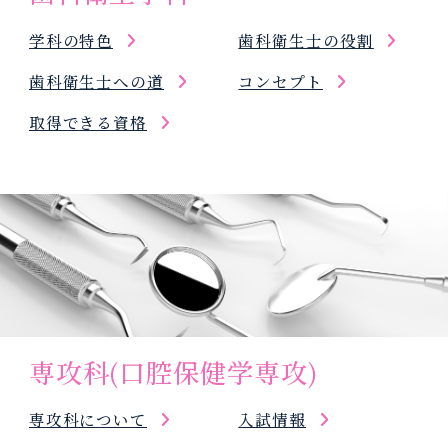
専攻科(口腔保健学専攻)
IR・キャリアサポート室
基本方針3つのポリシー
課外活動
受験生向けQ&A
学科の特色
歯科衛生士の役割
求める教員像及び教員組織の
専攻科について
IR・キャリアサポート室
国民年金学生納付特例申請
歯科衛生士への道
コンセプト
編制に関する方針
専攻科
入試情報
就職実績
学生相談室
取得できる資格
アドミッションポリシー
沿革・概要
アパート・下宿の紹介
就職実績
入試要項
あゆみ
教務関連
進学
歴代学長一覧
授業
進学
キャンパス紹介
試験
交通アクセス
成績
専攻科(口腔保健学専攻)
交通アクセス
進級・卒業
専攻科について
入試情報
情報公開