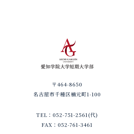
各種証明書発行
情報公開
証明書一覧
教員一覧
願書・届出一覧
自己点検・評価
在学生の方
愛知学院大学短
卒業生の方
IR情報公開
IR・キャリアサポート室
IR情報公開
〒464-8650
名古屋市千種区楠元町1-100
研究支援
TEL：052-751-2561(代)
研究の適正な推進について
FAX：052-761-3461
科学研究費助成事業