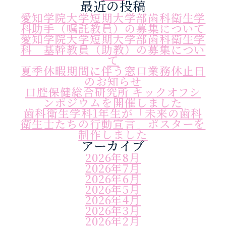
最近の投稿
愛知学院大学短期大学部歯科衛生学
科助手（嘱託教員）の募集について
愛知学院大学短期大学部歯科衛生学
科 基幹教員（助教）の募集につい
て
夏季休暇期間に伴う窓口業務休止日
のお知らせ
口腔保健総合研究所 キックオフシ
ンポジウムを開催しました
歯科衛生学科1年生が「未来の歯科
衛生士たちの行動宣言」ポスターを
制作しました
アーカイブ
2026年8月
2026年7月
2026年6月
2026年5月
2026年4月
2026年3月
2026年2月