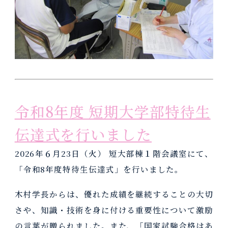
同窓会
小枝会
寄附金のご案内
奨学寄附金
令和8年度 短期大学部特待生
伝達式を行いました
2026年６月23日（火） 短大部棟１階会議室にて、
「令和8年度特待生伝達式」を行いました。
木村学長からは、優れた成績を継続することの大切
さや、知識・技術を身に付ける重要性について激励
の言葉が贈られました。また、「国家試験合格はあ