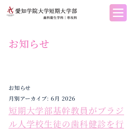
愛知学院大学短期大学
お知らせ
挨拶
歯科衛生学科
学生生活サポート
歯科衛生学科
就職支援活動
学長挨拶
学科の特色
WebCampus
アドミッションポリシー
就職支援
学科長挨拶
歯科衛生士の役割
連絡手段
入試要項
就職活動の手順
お知らせ
歯科衛生士への道
学納金・学籍
入学検定料
求人NAVI(学内用)
月別アーカイブ:
6月 2026
建学の精神・教育理念
コンセプト
奨学金
新入生特待生制度
求人NAVI(学外用）
短期大学部基幹教員がブラジ
建学の精神・教育理念
取得できる資格
通学・学割
学費
就職内定後について
ル人学校生徒の歯科健診を行
教育研究上の目的
福利厚生
高等教育修学支援新制度