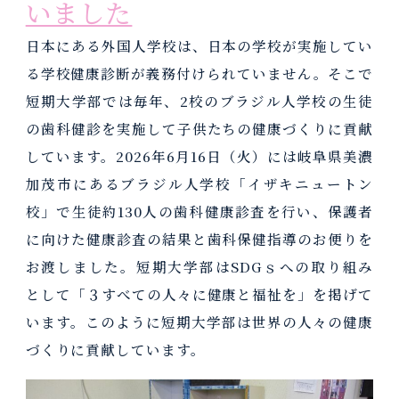
いました
専攻科(口腔保健学専攻)
IR・キャリアサポート室
基本方針3つのポリシー
課外活動
受験生向けQ&A
日本にある外国人学校は、日本の学校が実施してい
専攻科について
IR・キャリアサポート室
沿革・概要
国民年金学生納付特例申請
る学校健康診断が義務付けられていません。そこで
専攻科
入試情報
短期大学部では毎年、2校のブラジル人学校の生徒
就職実績
学生相談室
あゆみ
の歯科健診を実施して子供たちの健康づくりに貢献
アドミッションポリシー
アパート・下宿の紹介
歴代学長一覧
就職実績
しています。2026年6月16日（火）には岐阜県美濃
入試要項
加茂市にあるブラジル人学校「イザキニュートン
キャンパス紹介
教務関連
進学
校」で生徒約130人の歯科健康診査を行い、保護者
交通アクセス
に向けた健康診査の結果と歯科保健指導のお便りを
授業
進学
お渡しました。短期大学部はSDGｓへの取り組み
試験
交通アクセス
として「３すべての人々に健康と福祉を」を掲げて
成績
います。このように短期大学部は世界の人々の健康
情報公開
づくりに貢献しています。
進級・卒業
情報公開