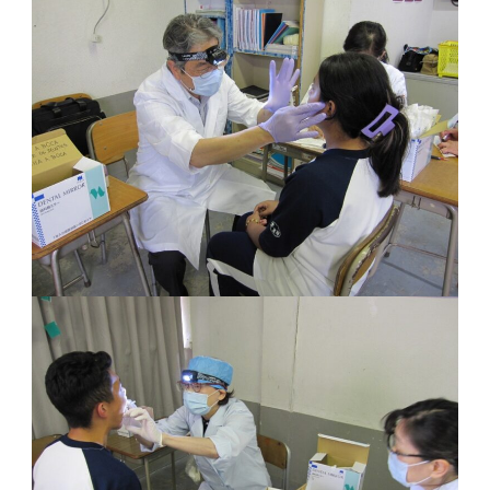
各種証明書発行
教員一覧
証明書一覧
自己点検・評価
願書・届出一覧
IR情報公開
在学生の方
IR・キャリアサポート室
卒業生の方
IR情報公開
研究支援
研究の適正な推進について
科学研究費助成事業
関連規程等